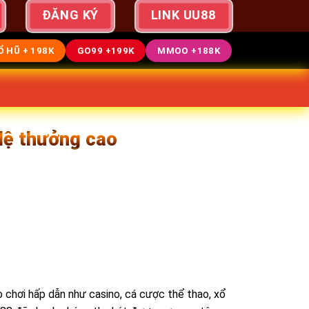
ĐĂNG KÝ
LINK UU88
Ổ HŨ + 198K
GO99 +199K
MMOO +188K
 lệ thưởng cao
 chơi hấp dẫn như casino, cá cược thể thao, xổ