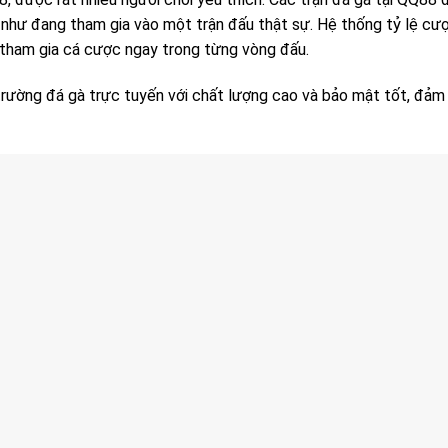
c như đang tham gia vào một trận đấu thật sự. Hệ thống tỷ lệ cư
và tham gia cá cược ngay trong từng vòng đấu.
ường đá gà trực tuyến với chất lượng cao và bảo mật tốt, đảm b