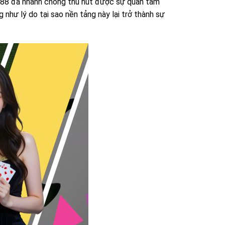
, QQ88 đã nhanh chóng thu hút được sự quan tâm
như lý do tại sao nền tảng này lại trở thành sự