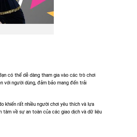
Bạn có thể dễ dàng tham gia vào các trò chơi
iện với người dùng, đảm bảo mang đến trải
o khiến rất nhiều người chơi yêu thích và lựa
 tâm về sự an toàn của các giao dịch và dữ liệu