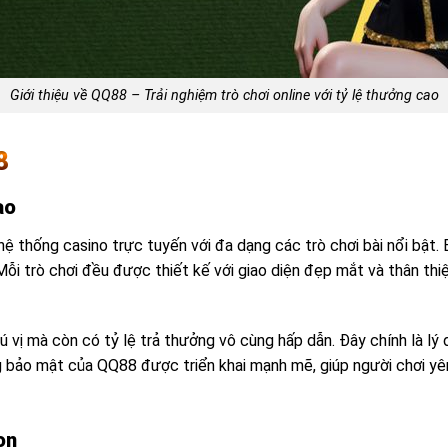
Giới thiệu về QQ88 – Trải nghiệm trò chơi online với tỷ lệ thưởng cao
8
ao
 thống casino trực tuyến với đa dạng các trò chơi bài nổi bật. 
 Mỗi trò chơi đều được thiết kế với giao diện đẹp mắt và thân th
vị mà còn có tỷ lệ trả thưởng vô cùng hấp dẫn. Đây chính là lý d
g bảo mật của QQ88 được triển khai mạnh mẽ, giúp người chơi yên
ọn