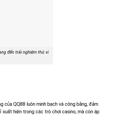
ng đến trải nghiệm thú vị
ởng của QQ88 luôn minh bạch và công bằng, đảm
xuất hiện trong các trò chơi casino, mà còn áp