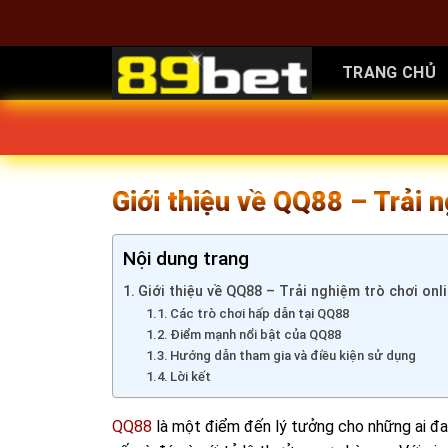
Bỏ
qua
nội
TRANG CHỦ
dung
Giới thiệu về QQ88 – Trải n
Nội dung trang
Giới thiệu về QQ88 – Trải nghiệm trò chơi onl
Các trò chơi hấp dẫn tại QQ88
Điểm mạnh nổi bật của QQ88
Hướng dẫn tham gia và điều kiện sử dụng
Lời kết
QQ88
là một điểm đến lý tưởng cho những ai đam