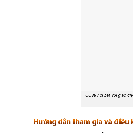
QQ88 nổi bật với giao di
Hướng dẫn tham gia và điều 