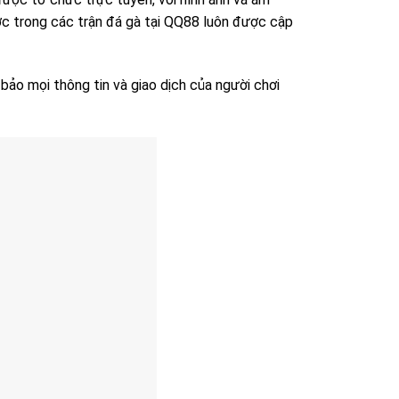
ợc trong các trận đá gà tại QQ88 luôn được cập
ảo mọi thông tin và giao dịch của người chơi