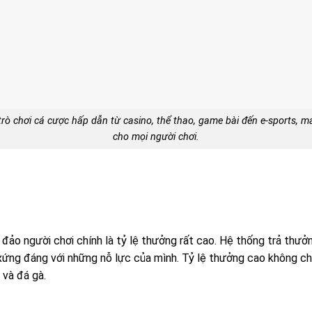
ò chơi cá cược hấp dẫn từ casino, thể thao, game bài đến e-sports, ma
cho mọi người chơi.
đảo người chơi chính là tỷ lệ thưởng rất cao. Hệ thống trả thư
ứng đáng với những nỗ lực của mình. Tỷ lệ thưởng cao không chỉ 
 và đá gà.