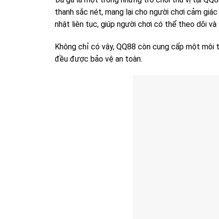
thanh sắc nét, mang lại cho người chơi cảm giá
nhật liên tục, giúp người chơi có thể theo dõi 
Không chỉ có vậy, QQ88 còn cung cấp một môi tr
đều được bảo vệ an toàn.