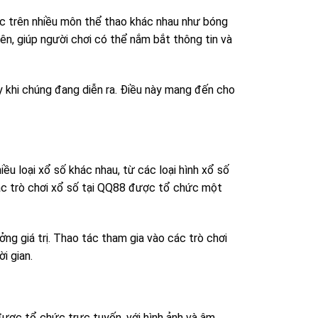
ợc trên nhiều môn thể thao khác nhau như bóng
n, giúp người chơi có thể nắm bắt thông tin và
y khi chúng đang diễn ra. Điều này mang đến cho
ều loại xổ số khác nhau, từ các loại hình xổ số
Các trò chơi xổ số tại QQ88 được tổ chức một
ng giá trị. Thao tác tham gia vào các trò chơi
i gian.
 được tổ chức trực tuyến, với hình ảnh và âm