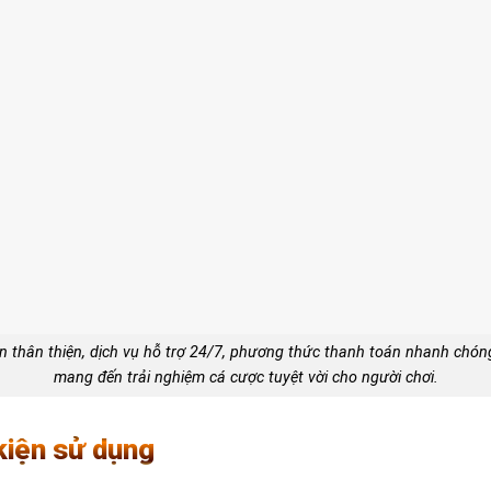
ện thân thiện, dịch vụ hỗ trợ 24/7, phương thức thanh toán nhanh chóng
mang đến trải nghiệm cá cược tuyệt vời cho người chơi.
kiện sử dụng