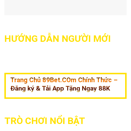
HƯỚNG DẪN NGƯỜI MỚI
Trang Chủ 89Bet.COm Chính Thức –
Đăng ký & Tải App Tặng Ngay 88K
TRÒ CHƠI NỔI BẬT