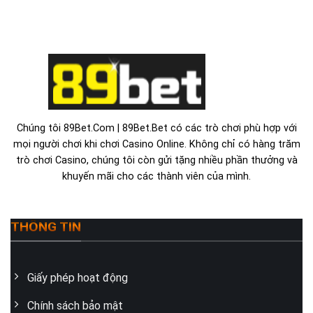
Chúng tôi 89Bet.Com | 89Bet.Bet có các trò chơi phù hợp với
mọi người chơi khi chơi Casino Online. Không chỉ có hàng trăm
trò chơi Casino, chúng tôi còn gửi tặng nhiều phần thưởng và
khuyến mãi cho các thành viên của mình.
THÔNG TIN
Giấy phép hoạt động
Chính sách bảo mật